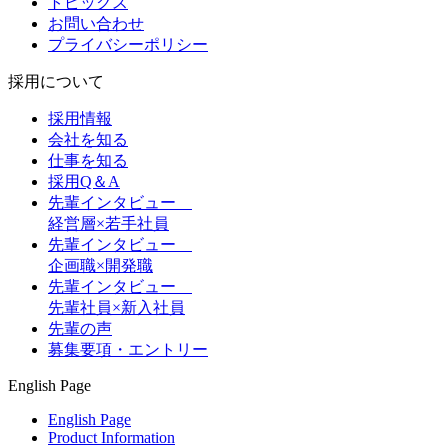
トピックス
お問い合わせ
プライバシーポリシー
採用について
採用情報
会社を知る
仕事を知る
採用Q＆A
先輩インタビュー
経営層×若手社員
先輩インタビュー
企画職×開発職
先輩インタビュー
先輩社員×新入社員
先輩の声
募集要項・エントリー
English Page
English Page
Product Information