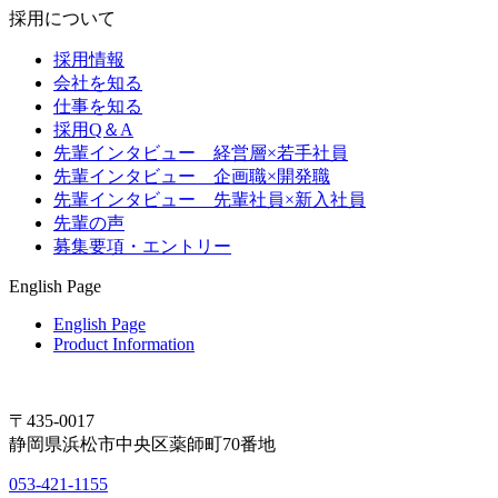
採用について
採用情報
会社を知る
仕事を知る
採用Q＆A
先輩インタビュー 経営層×若手社員
先輩インタビュー 企画職×開発職
先輩インタビュー 先輩社員×新入社員
先輩の声
募集要項・エントリー
English Page
English Page
Product Information
〒435-0017
静岡県浜松市中央区薬師町70番地
053-421-1155