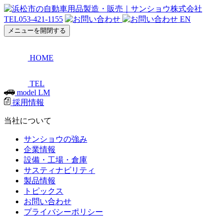
TEL
053-421-1155
EN
メニューを開閉する
HOME
TEL
model LM
採用情報
当社について
サンショウの強み
企業情報
設備・工場・倉庫
サスティナビリティ
製品情報
トピックス
お問い合わせ
プライバシーポリシー