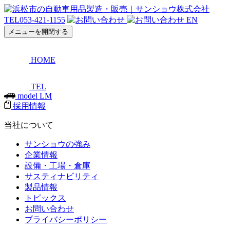
TEL
053-421-1155
EN
メニューを開閉する
HOME
TEL
model LM
採用情報
当社について
サンショウの強み
企業情報
設備・工場・倉庫
サスティナビリティ
製品情報
トピックス
お問い合わせ
プライバシーポリシー